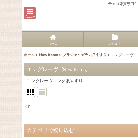
チェコ雑貨専門シ
メニュー
ホーム
カテゴリ
ホーム
>
New Items
>
ブラジェクガラス爪やすり
>
エングレーヴ
エングレーヴ
[
New Items
]
エングレーヴィング爪やすり
0
件
表示数
:
並び順
:
カテゴリで絞り込む