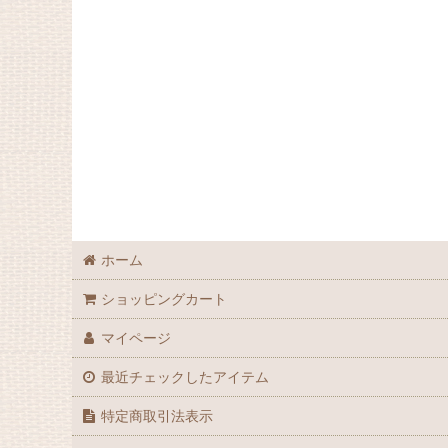
ブラジェクガラス爪やすり (全商品)
Antibactif ®
カラー
ジャパニーズパターン
ハンドペイント
エングレーヴ
ホーム
プレーン
ショッピングカート
星座 - Horoscope
マイページ
スペシャル デザイン
最近チェックしたアイテム
特定商取引法表示
Special Sets ネイルデコ