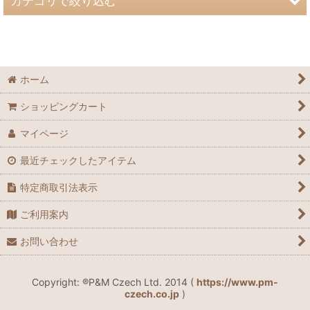
カテゴリで絞り込む
絞り込む
ブラジェクガラス爪やすり (全商品)
Antibactif ®
ホーム
カラー
ショッピングカート
ジャパニーズパターン
マイページ
ハンドペイント
最近チェックしたアイテム
エングレーヴ
特定商取引法表示
ご利用案内
プレーン
お問い合わせ
星座 - Horoscope
スペシャル デザイン
Copyright: ®P&M Czech Ltd. 2014 (
https://www.pm-
czech.co.jp
)
Special Sets ネイルデコ