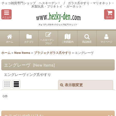
チェコ雑貨専門ショップ ヘスキーデン！ / ガラス爪やすり・マリオネット・
木製玩具・ブリキトイ ・ガーネット
メニュー
カート
ヘスキーデン
ホーム
カテゴリ
ご利用案内
商品検索
マイページ
ブログ
ホーム
>
New Items
>
ブラジェクガラス爪やすり
>
エングレーヴ
エングレーヴ
[
New Items
]
エングレーヴィング爪やすり
表示順変更
閉じる
0
件
表示数
:
並び順
: