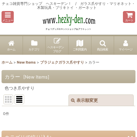
チェコ雑貨専門ショップ ヘスキーデン！ / ガラス爪やすり・マリオネット・
木製玩具・ブリキトイ ・ガーネット
メニュー
カート
ヘスキーデン
ホーム
カテゴリ
ご利用案内
商品検索
マイページ
ブログ
ホーム
>
New Items
>
ブラジェクガラス爪やすり
>
カラー
カラー
[
New Items
]
色つき爪やすり
表示順変更
閉じる
0
件
表示数
:
並び順
: