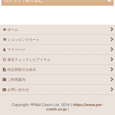
カテゴリで絞り込む
絞り込む
ブラジェクガラス爪やすり (全商品)
Antibactif ®
ホーム
カラー
ショッピングカート
ジャパニーズパターン
マイページ
ハンドペイント
最近チェックしたアイテム
エングレーヴ
特定商取引法表示
ご利用案内
プレーン
お問い合わせ
星座 - Horoscope
スペシャル デザイン
Copyright: ®P&M Czech Ltd. 2014 (
https://www.pm-
czech.co.jp
)
Special Sets ネイルデコ