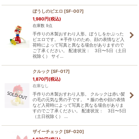
ぼうしのピエロ
[
SF-007
]
1,980
円
(税込)
在庫数 9点
手作りの木製おすわり人形。ぼうしをかぶった
ピエロです。 ✳︎手作りのため、顔の表情など入
荷時によって写真と異なる場合がありますので
ご了承ください。 配達状況： 3日〜5日（土日
祝除く） サイ…
クルック
[
SF-017
]
1,870
円
(税込)
在庫なし
手作りの木製おすわり人形。 クルックは赤い髪
の毛の元気な男の子です。 ＊服の色や顔の表情
など入荷時によって写真と異なる場合がありま
すのでご了承ください。 配達状況： 3日〜5日
（土日祝除く） …
ザイーチェック
[
SF-020
]