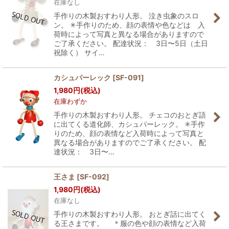
在庫なし
手作りの木製おすわり人形。 泣き虫象のスロ
ン。 ✳︎手作りのため、顔の表情や色などは 入
荷時によって写真と異なる場合がありますので
ご了承ください。 配達状況： 3日〜5日（土日
祝除く） サイ…
カシュパーレック
[
SF-091
]
1,980
円
(税込)
在庫わずか
手作りの木製おすわり人形。 チェコのおとぎ語
に出てくる道化師、カシュパーレック。 ✳︎手作
りのため、顔の表情など入荷時によって写真と
異なる場合がありますのでご了承ください。 配
達状況： 3日〜…
王さま
[
SF-092
]
1,980
円
(税込)
在庫なし
手作りの木製おすわり人形。 おとぎ話に出てく
る王さまです。 ＊服の色や顔の表情など入荷