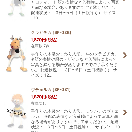
ャロディ。 ✳︎ 顔の表情など入荷時によって写真
と異なる場合がありますのでご了承ください。
配達状況： 3日〜5日（土日祝除く） サイズ：
120…
クラビチカ
[
SF-028
]
1,870
円
(税込)
在庫数 7点
手作りの木製おすわり人形。 牛のクラビチカ。
✳︎顔の表情や服のデザインなど入荷時によって
写真と異なる場合がありますのでご了承くださ
い。 配達状況： 3日〜5日（土日祝除く） サ
イズ： 12…
ヴチェルカ
[
SF-031
]
1,870
円
(税込)
在庫なし
手作りの木製おすわり人形。 ミツバチのヴチェ
ルカ。 ✳︎顔の表情など入荷時によって写真と異
なる場合がありますのでご了承ください。 配達
状況： 3日〜5日（土日祝除く） サイズ： 120