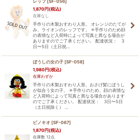
レッフ
[
SF-056
]
1,870
円
(税込)
在庫なし
手作りの木製おすわり人形。 オレンジのたてが
み、ライオンのレッフです。 ✳︎手作りのため顔
の表情など入荷時によって写真と異なる場合が
ありますのでご了承ください。 配達状況： 3
日〜5日（土日祝…
ぼうしの女の子
[
SF-058
]
1,980
円
(税込)
在庫わずか
手作りの木製おすわり人形。おさげ髪にぼうし
が似合う女の子。 ✳︎手作りのため、顔の表情な
ど入荷時によって写真と異なる場合があります
のでご了承ください。 配達状況： 3日〜5日
（土日祝除く） …
ピノキオ
[
SF-067
]
1,870
円
(税込)
在庫数 12点