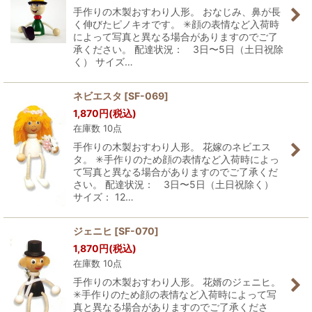
手作りの木製おすわり人形。 おなじみ、鼻が長
く伸びたピノキオです。 ✳︎顔の表情など入荷時
によって写真と異なる場合がありますのでご了
承ください。 配達状況： 3日〜5日（土日祝除
く） サイズ…
ネビエスタ
[
SF-069
]
1,870
円
(税込)
在庫数 10点
手作りの木製おすわり人形。 花嫁のネビエス
タ。 ✳︎手作りのため顔の表情など入荷時によっ
て写真と異なる場合がありますのでご了承くだ
さい。 配達状況： 3日〜5日（土日祝除く）
サイズ： 12…
ジェニヒ
[
SF-070
]
1,870
円
(税込)
在庫数 10点
手作りの木製おすわり人形。 花婿のジェニヒ。
✳︎手作りのため顔の表情など入荷時によって写
真と異なる場合がありますのでご了承くださ