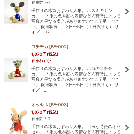
在庫数 9点
手作りの木製おすわり人形。 ネズミのミシュ
絞り込む
カ。 ＊服の色や顔の表情など入荷時によって
写真と異なる場合がありますのでご了承くださ
い。 配達状況： 3日〜5日（土日祝除く） サ
イズ： 12…
コチチカ
[
SF-002
]
1,870
円
(税込)
在庫わずか
手作りの木製おすわり人形。 ネコのコチチ
カ。 ＊服の色や顔の表情など入荷時によって
写真と異なる場合がありますのでご了承くださ
い。 配達状況： 3日〜5日（土日祝除く） サ
イズ：…
オッセル
[
SF-003
]
1,870
円
(税込)
在庫数 7点
手作りの木製おすわり人形。 目玉が特徴のオッ
セル。 ＊服の色や顔の表情など入荷時によって