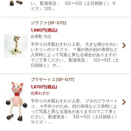
い。 配達状況： 3日〜5日（土日祝除く） サ
イズ： 120…
ジラファ
[
SF-075
]
1,980
円
(税込)
在庫数 10点
手作りの木製おすわり人形。 大きな瞳がかわい
いキリンのジラファ。 ＊服の色や顔の表情など
入荷時によって写真と異なる場合がありますの
でご了承ください。 配達状況： 3日〜5日（土
日祝除く） サ…
プラサートコ
[
SF-077
]
1,870
円
(税込)
在庫わずか
手作りの木製おすわり人形。 ブタのプラサート
コ。 ✳︎手作りのため、顔の表情など入荷時によ
って写真と異なる場合がありますのでご了承く
ださい。 配達状況： 3日〜5日（土日祝除く）
サイズ： …