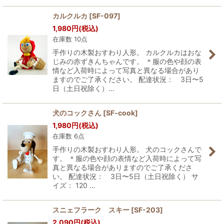
カルクルカ
[
SF-097
]
1,980
円
(税込)
在庫数 10点
手作りの木製おすわり人形。 カルクルカはおな
じみの赤ずきんちゃんです。 ＊服の色や顔の表
情など入荷時によって写真と異なる場合があり
ますのでご了承ください。 配達状況： 3日〜5
日（土日祝除く）…
犬のコックさん
[
SF-cook
]
1,980
円
(税込)
在庫数 6点
手作りの木製おすわり人形。 犬のコックさんで
す。 ＊服の色や顔の表情など入荷時によって写
真と異なる場合がありますのでご了承くださ
い。 配達状況： 3日〜5日（土日祝除く） サ
イズ： 120 …
スニェフラーク スキー
[
SF-203
]
2,090
円
(税込)