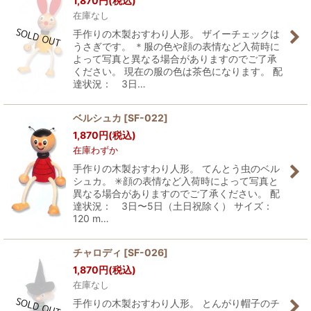
1,870
円
(税込)
在庫なし
手作りの木製おすわり人形。 ザイーチェックは
うさぎです。 ＊服の色や顔の表情など入荷時に
よって写真と異なる場合がありますのでご了承
ください。 現在の服の色は茶色になります。 配
達状況： 3日…
ベルシュカ
[
SF-022
]
1,870
円
(税込)
在庫わずか
手作りの木製おすわり人形。 てんとう虫のベル
シュカ。 ✳︎顔の表情など入荷時によって写真と
異なる場合がありますのでご了承ください。 配
達状況： 3日〜5日（土日祝除く） サイズ：
120 m…
チャロディ
[
SF-026
]
1,870
円
(税込)
在庫なし
手作りの木製おすわり人形。 とんがり帽子のチ