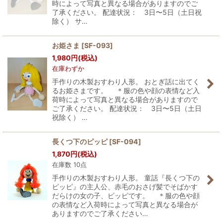
時によって写真と異なる場合がありますのでご
了承ください。 配達状況： 3日〜5日（土日祝
除く） サ…
お姫さま
[
SF-093
]
1,980
円
(税込)
在庫わずか
手作りの木製おすわり人形。 おとぎ話に出てく
るお姫さまです。 ＊服の色や顔の表情など入
荷時によって写真と異なる場合がありますので
ご了承ください。 配達状況： 3日〜5日（土日
祝除く） …
長くつ下のピッピ
[
SF-094
]
1,870
円
(税込)
在庫数 10点
手作りの木製おすわり人形。 童話『長くつ下の
ピッピ』の主人公、赤毛のおさげ髪でそばかす
だらけの女の子、ピッピです。 ＊服の色や顔
の表情など入荷時によって写真と異なる場合が
ありますのでご了承ください…