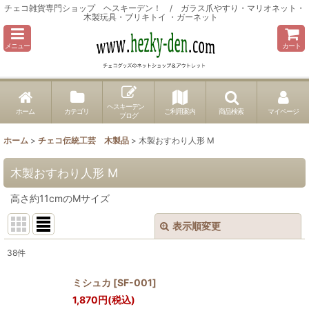
チェコ雑貨専門ショップ ヘスキーデン！ / ガラス爪やすり・マリオネット・
木製玩具・ブリキトイ ・ガーネット
メニュー
カート
ヘスキーデン
ホーム
カテゴリ
ご利用案内
商品検索
マイページ
ブログ
ホーム
>
チェコ伝統工芸 木製品
>
木製おすわり人形 M
木製おすわり人形 M
高さ約11cmのMサイズ
表示順変更
閉じる
38
件
表示数
:
ミシュカ
[
SF-001
]
1,870
円
(税込)
並び順
: