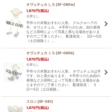
オヴェチュカ しろ
[
SF-080w
]
1,870
円
(税込)
在庫なし
手作りの木製おすわり人形。 クルクルヘアの
羊、オヴェチュカ。 ✳︎手作りのため、顔の表情
など入荷時によって写真と異なる場合がありま
すのでご了承ください。 配達状況： 3日〜5日
（土日祝除く） …
オヴェチュカ くろ
[
SF-080b
]
1,870
円
(税込)
在庫なし
手作りの木製おすわり人形。 オヴェチュカは羊
です。白と黒があります。 ✳︎手作りのため顔の
表情など入荷時によって写真と異なる場合があ
りますのでご了承ください。 配達状況： 3
日〜5日（土日祝除…
スロン
[
SF-081
]
1,870
円
(税込)