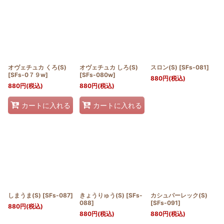
オヴェチュカ くろ(S)
オヴェチュカ しろ(S)
スロン(S)
[
SFs-081
]
[
SFs-0７９w
]
[
SFs-080w
]
880
円
(税込)
880
円
(税込)
880
円
(税込)
カートに入れる
カートに入れる
しまうま(S)
[
SFs-087
]
きょうりゅう(S)
[
SFs-
カシュパーレック(S)
088
]
[
SFs-091
]
880
円
(税込)
880
円
(税込)
880
円
(税込)