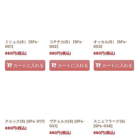
並び順
:
絞り込む
ミシュカ(S）
[
SFs-
コチチカ(S）
[
SFs-
オッセル(S）
[
SFs-
001
]
002
]
003
]
880
円
(税込)
880
円
(税込)
880
円
(税込)
カートに入れる
カートに入れる
カートに入れる
クルック(S)
[
SFs-017
]
ヴチェルカ(S)
[
SFs-
スニェフラーク(S)
031
]
[
SFs-038
]
880
円
(税込)
880
円
(税込)
880
円
(税込)