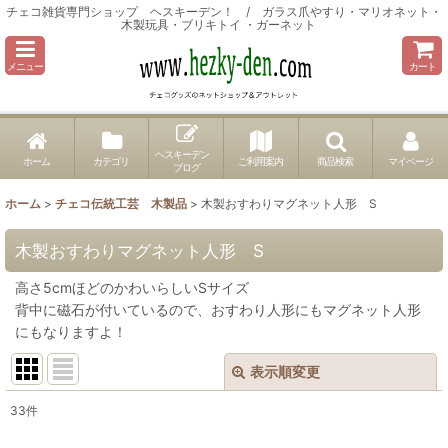
チェコ雑貨専門ショップ ヘスキーデン！ / ガラス爪やすり・マリオネット・
木製玩具・ブリキトイ ・ガーネット
メニュー
カート
ヘスキーデン
ホーム
カテゴリ
ご利用案内
商品検索
マイページ
ブログ
ホーム
>
チェコ伝統工芸 木製品
>
木製おすわりマグネット人形 S
木製おすわりマグネット人形 S
高さ5cmほどのかわいらしいSサイズ
背中に磁石が付いているので、おすわり人形にもマグネット人形
にもなりますよ！
表示順変更
閉じる
33
件
表示数
: