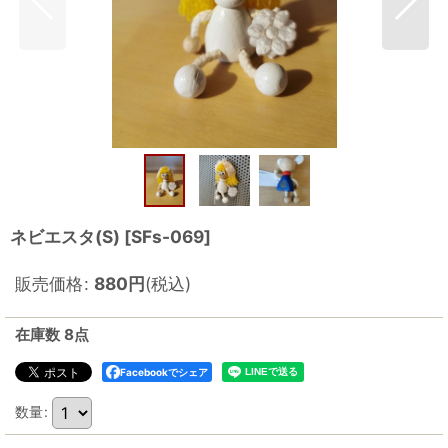
ネビエスタ(S)
[
SFs-069
]
販売価格
:
880
円
(税込)
在庫数 8点
Facebookでシェア
数量
: