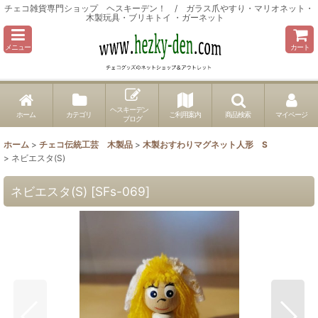
チェコ雑貨専門ショップ ヘスキーデン！ / ガラス爪やすり・マリオネット・
木製玩具・ブリキトイ ・ガーネット
メニュー
カート
ヘスキーデン
ホーム
カテゴリ
ご利用案内
商品検索
マイページ
ブログ
ホーム
>
チェコ伝統工芸 木製品
>
木製おすわりマグネット人形 S
>
ネビエスタ(S)
ネビエスタ(S)
[
SFs-069
]