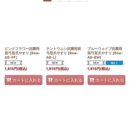
表示数
:
並び順
:
絞り込む
ピンクフラワー抗菌両
テントウムシ抗菌両面
ブルーウェイブ抗菌両
面弓型爪やすり
[
Bow-
弓型爪やすり
[
Bow-
面弓型爪やすり
[
Bow-
AB-PF
]
AB-L
]
AB-BW
]
1,815
円
(税込)
1,815
円
(税込)
1,815
円
(税込)
カートに入れる
カートに入れる
カートに入れる