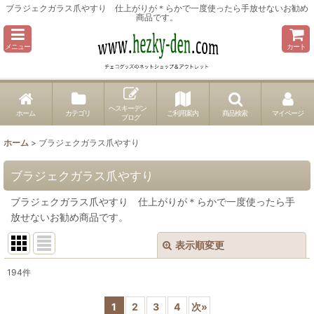
ブラジェクガラス爪やすり 仕上がりが＊らかで一度使ったら手放せないお勧め
商品です。
メニュー
カート
ヘスキーデン
ホーム
カテゴリ
ご利用案内
商品検索
マイページ
ブログ
ホーム
>
ブラジェクガラス爪やすり
ブラジェクガラス爪やすり
ブラジェクガラス爪やすり 仕上がりが＊らかで一度使ったら手
放せないお勧め商品です。
表示順変更
閉じる
194
件
サブカテゴリ
:
1
2
3
4
次
»