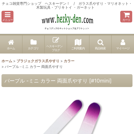
チェコ雑貨専門ショップ ヘスキーデン！ / ガラス爪やすり・マリオネット・
木製玩具・ブリキトイ ・ガーネット
メニュー
カート
ヘスキーデン
ホーム
カテゴリ
ご利用案内
商品検索
マイページ
ブログ
ホーム
>
ブラジェクガラス爪やすり
>
カラー
>
パープル -ミニ カラー 両面爪やすり
パープル -ミニ カラー 両面爪やすり
[
#10mini
]