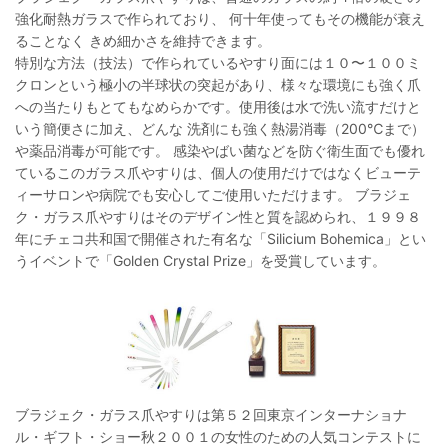
強化耐熱ガラスで作られており、 何十年使ってもその機能が衰え
ることなく きめ細かさを維持できます。
特別な方法（技法）で作られているやすり面には１０〜１００ミ
クロンという極小の半球状の突起があり、様々な環境にも強く爪
への当たりもとてもなめらかです。使用後は水で洗い流すだけと
いう簡便さに加え、どんな 洗剤にも強く熱湯消毒（200℃まで）
や薬品消毒が可能です。 感染やばい菌などを防ぐ衛生面でも優れ
ているこのガラス爪やすりは、個人の使用だけではなくビューテ
ィーサロンや病院でも安心してご使用いただけます。 ブラジェ
ク・ガラス爪やすりはそのデザイン性と質を認められ、１９９８
年にチェコ共和国で開催された有名な「Silicium Bohemica」とい
うイベントで「Golden Crystal Prize」を受賞しています。
ブラジェク・ガラス爪やすりは第５２回東京インターナショナ
ル・ギフト・ショー秋２００１の女性のための人気コンテストに