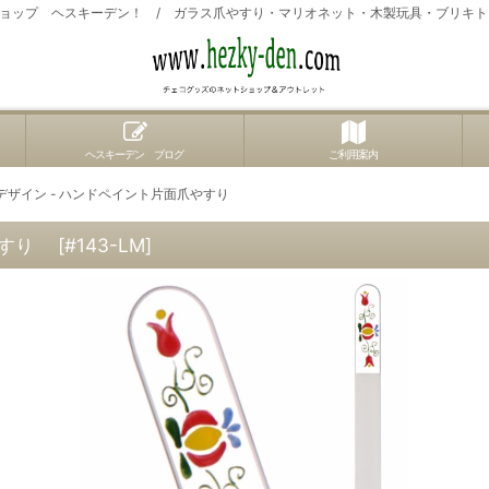
ョップ ヘスキーデン！ / ガラス爪やすり・マリオネット・木製玩具・ブリキ
ヘスキーデン ブログ
ご利用案内
デザイン - ハンドペイント片面爪やすり
やすり
[
#143-LM
]