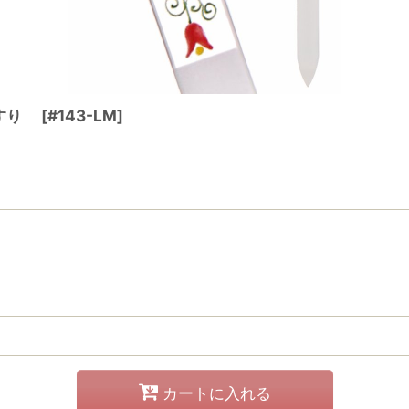
やすり
[
#143-LM
]
カートに入れる