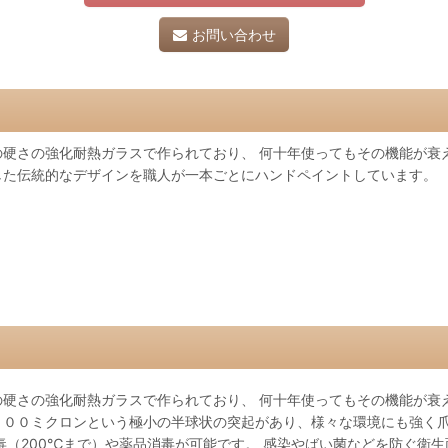
お問い合わせ
硬さの強化耐熱ガラスで作られており、 何十年使ってもその機能が衰え
した伝統的なデザインを職人が一本ごとにハンドペイントしています。
硬さの強化耐熱ガラスで作られており、 何十年使ってもその機能が衰
１００ミクロンという極小の半球状の突起があり、様々な環境にも強く
毒（200℃まで）や薬品消毒が可能です。 感染やばい菌などを防ぐ衛