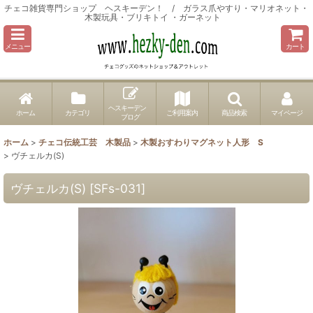
チェコ雑貨専門ショップ ヘスキーデン！ / ガラス爪やすり・マリオネット・
木製玩具・ブリキトイ ・ガーネット
メニュー
カート
ヘスキーデン
ホーム
カテゴリ
ご利用案内
商品検索
マイページ
ブログ
ホーム
>
チェコ伝統工芸 木製品
>
木製おすわりマグネット人形 S
>
ヴチェルカ(S)
ヴチェルカ(S)
[
SFs-031
]