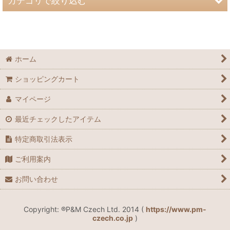
カテゴリで絞り込む
絞り込む
ブラジェクガラス爪やすり (全商品)
Antibactif ®
ホーム
カラー
ショッピングカート
ジャパニーズパターン
マイページ
ハンドペイント
最近チェックしたアイテム
エングレーヴ
特定商取引法表示
ご利用案内
プレーン
お問い合わせ
星座 - Horoscope
スペシャル デザイン
Copyright: ®P&M Czech Ltd. 2014 (
https://www.pm-
czech.co.jp
)
Special Sets ネイルデコ