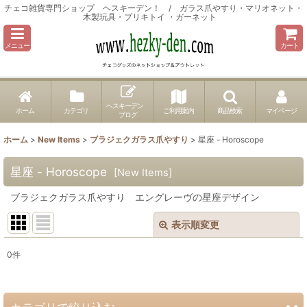
チェコ雑貨専門ショップ ヘスキーデン！ / ガラス爪やすり・マリオネット・
木製玩具・ブリキトイ ・ガーネット
メニュー
カート
ヘスキーデン
ホーム
カテゴリ
ご利用案内
商品検索
マイページ
ブログ
ホーム
>
New Items
>
ブラジェクガラス爪やすり
>
星座 - Horoscope
星座 - Horoscope
[
New Items
]
ブラジェクガラス爪やすり エングレーヴの星座デザイン
表示順変更
閉じる
0
件
表示数
:
並び順
: