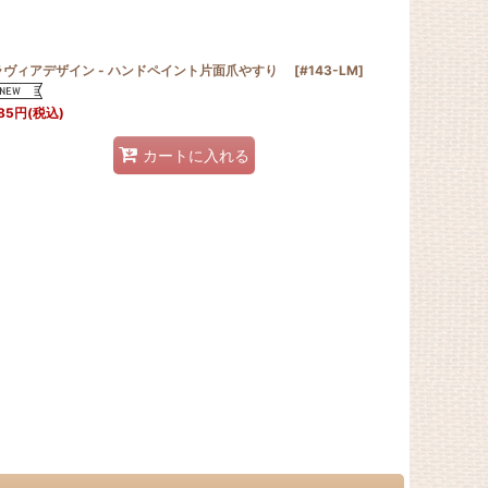
ラヴィアデザイン - ハンドペイント片面爪やすり
[
#143-LM
]
85
円
(税込)
カートに入れる