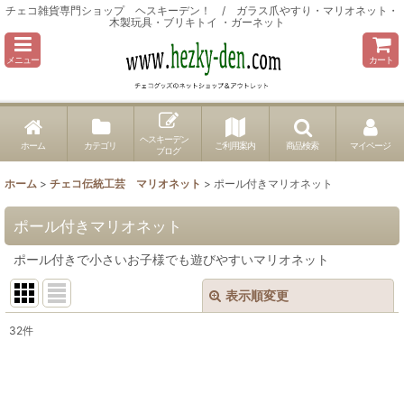
チェコ雑貨専門ショップ ヘスキーデン！ / ガラス爪やすり・マリオネット・
木製玩具・ブリキトイ ・ガーネット
メニュー
カート
ヘスキーデン
ホーム
カテゴリ
ご利用案内
商品検索
マイページ
ブログ
ホーム
>
チェコ伝統工芸 マリオネット
>
ポール付きマリオネット
ポール付きマリオネット
ポール付きで小さいお子様でも遊びやすいマリオネット
表示順変更
閉じる
32
件
表示数
:
並び順
: