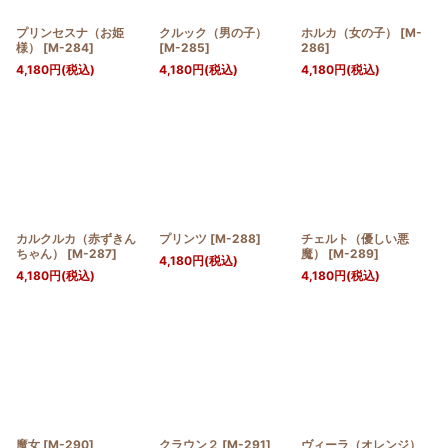
プリンセスナ（お姫
クルック（男の子）
ホルカ（女の子）
[
M-
様）
[
M-284
]
[
M-285
]
286
]
4,180
円
(税込)
4,180
円
(税込)
4,180
円
(税込)
カルクルカ（赤ずきん
プリンツ
[
M-288
]
チェルト（優しい悪
ちゃん）
[
M-287
]
魔）
[
M-289
]
4,180
円
(税込)
4,180
円
(税込)
4,180
円
(税込)
魔女
[
M-290
]
クラウン２
[
M-291
]
ヴィーラ（オレンジ）