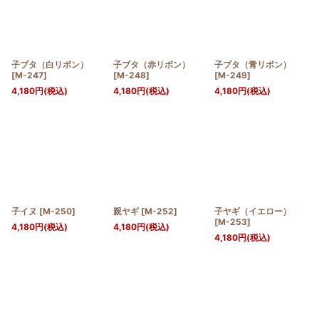
絞り込む
子ブタ（白リボン）
子ブタ（赤リボン）
子ブタ（青リボン）
[
M-247
]
[
M-248
]
[
M-249
]
4,180
円
(税込)
4,180
円
(税込)
4,180
円
(税込)
子イヌ
[
M-250
]
親ヤギ
[
M-252
]
子ヤギ（イエロー）
[
M-253
]
4,180
円
(税込)
4,180
円
(税込)
4,180
円
(税込)