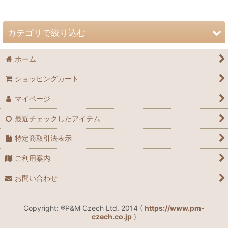
並び順
:
カテゴリで絞り込む
絞り込む
ホーム
チェコ伝統工芸 木製品 (全商品)
ショッピングカート
木製おすわりマグネット人形 S
マイページ
木製おすわり人形 M
最近チェックしたアイテム
木製おすわり人形 L
特定商取引法表示
木製知育おもちゃ ひも通し
ご利用案内
ペンスタンド＆エンピツ
お問い合わせ
木製ドアストッパー
Copyright: ®P&M Czech Ltd. 2014 (
https://www.pm-
czech.co.jp
)