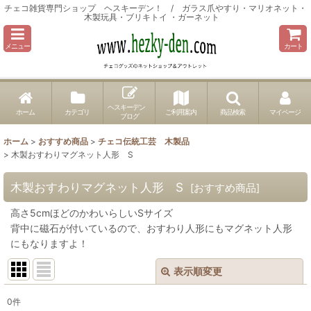
チェコ雑貨専門ショップ ヘスキーデン！ / ガラス爪やすり・マリオネット・
木製玩具・ブリキトイ ・ガーネット
メニュー
カート
ヘスキーデン
ホーム
カテゴリ
ご利用案内
商品検索
マイページ
ブログ
ホーム
>
おすすめ商品
>
チェコ伝統工芸 木製品
>
木製おすわりマグネット人形 S
木製おすわりマグネット人形 S
[
おすすめ商品
]
高さ5cmほどのかわいらしいSサイズ
背中に磁石が付いているので、おすわり人形にもマグネット人形
にもなりますよ！
表示順変更
閉じる
0
件
表示数
: