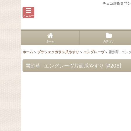
チェコ雑貨専門シ
メニュー
ホーム
カテゴリ
ホーム
>
ブラジェクガラス爪やすり
>
エングレーヴ
>
雪割草 -エ
雪割草 -エングレーヴ片面爪やすり
[
#206
]