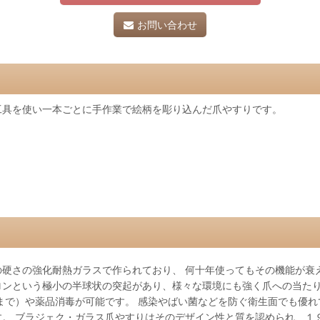
お問い合わせ
工具を使い一本ごとに手作業で絵柄を彫り込んだ爪やすりです。
硬さの強化耐熱ガラスで作られており、 何十年使ってもその機能が衰え
ロンという極小の半球状の突起があり、様々な環境にも強く爪への当た
℃まで）や薬品消毒が可能です。 感染やばい菌などを防ぐ衛生面でも優
 ブラジェク・ガラス爪やすりはそのデザイン性と質を認められ、１９９８