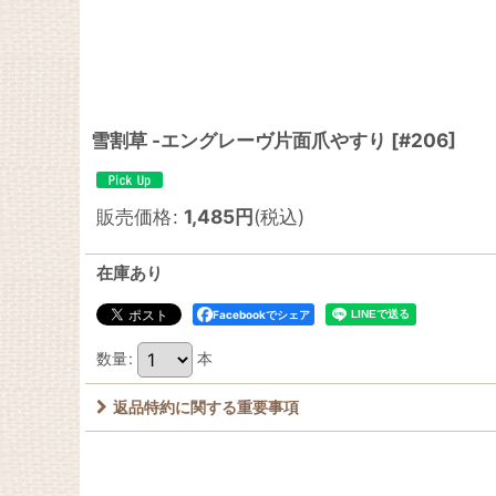
雪割草 -エングレーヴ片面爪やすり
[
#206
]
販売価格
:
1,485
円
(税込)
在庫あり
Facebookでシェア
数量
:
本
返品特約に関する重要事項