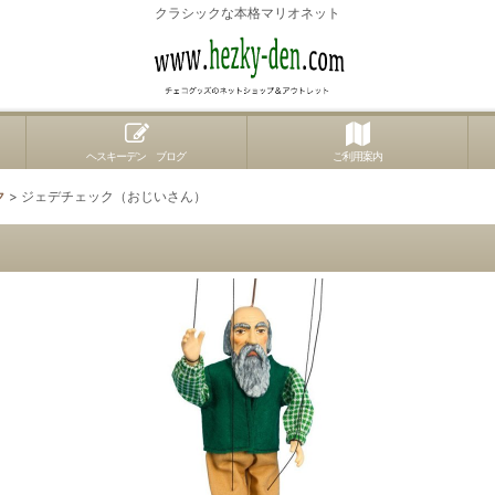
クラシックな本格マリオネット
ヘスキーデン ブログ
ご利用案内
ク
>
ジェデチェック（おじいさん）