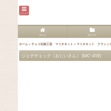
メニュー
ホーム
カテゴリ
ホーム
>
チェコ伝統工芸 マリオネット
>
マリオネット クラシッ
ジェデチェック（おじいさん）
[
MC-419
]