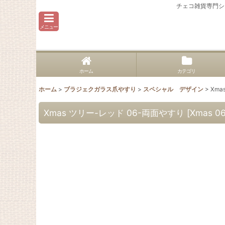
チェコ雑貨専門シ
メニュー
ホーム
カテゴリ
ホーム
>
ブラジェクガラス爪やすり
>
スペシャル デザイン
>
Xma
Xmas ツリー-レッド 06-両面やすり
[
Xmas 0