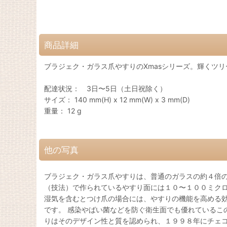
商品詳細
ブラジェク・ガラス爪やすりのXmasシリーズ。輝くツ
配達状況： 3日〜5日（土日祝除く）
サイズ： 140 mm(H) x 12 mm(W) x 3 mm(D)
重量： 12 g
他の写真
ブラジェク・ガラス爪やすりは、普通のガラスの約４倍の
（技法）で作られているやすり面には１０〜１００ミクロ
湿気を含むとつけ爪の場合には、やすりの機能を高める効
です。 感染やばい菌などを防ぐ衛生面でも優れているこ
りはそのデザイン性と質を認められ、１９９８年にチェコ共和国で開催