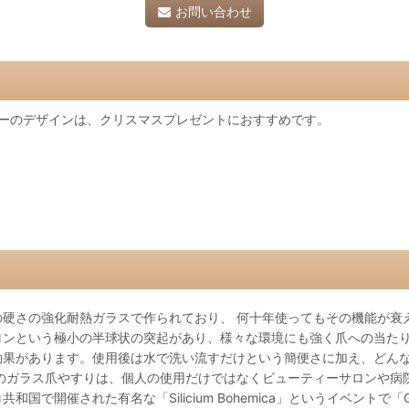
お問い合わせ
リーのデザインは、クリスマスプレゼントにおすすめです。
硬さの強化耐熱ガラスで作られており、 何十年使ってもその機能が衰え
ンという極小の半球状の突起があり、様々な環境にも強く爪への当たり
果があります。使用後は水で洗い流すだけという簡便さに加え、どんな 
のガラス爪やすりは、個人の使用だけではなくビューティーサロンや病
された有名な「Silicium Bohemica」というイベントで「Golde