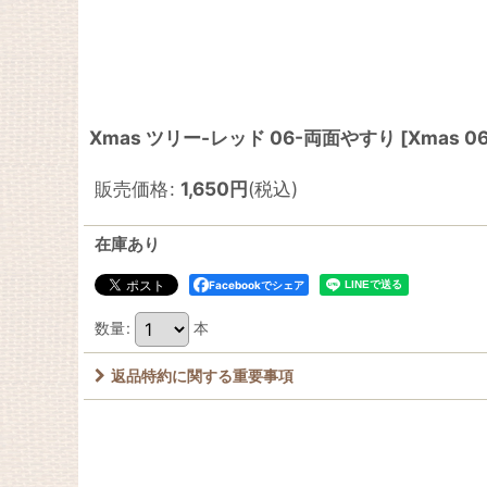
Xmas ツリー-レッド 06-両面やすり
[
Xmas 0
販売価格
:
1,650
円
(税込)
在庫あり
Facebookでシェア
数量
:
本
返品特約に関する重要事項