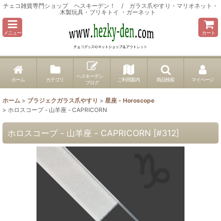
チェコ雑貨専門ショップ ヘスキーデン！ / ガラス爪やすり・マリオネット・
木製玩具・ブリキトイ ・ガーネット
メニュー
カート
ヘスキーデン
ホーム
カテゴリ
ご利用案内
商品検索
マイページ
ブログ
ホーム
>
ブラジェクガラス爪やすり
>
星座 - Horoscope
>
ホロスコープ - 山羊座 - CAPRICORN
ホロスコープ - 山羊座 - CAPRICORN
[
#312
]