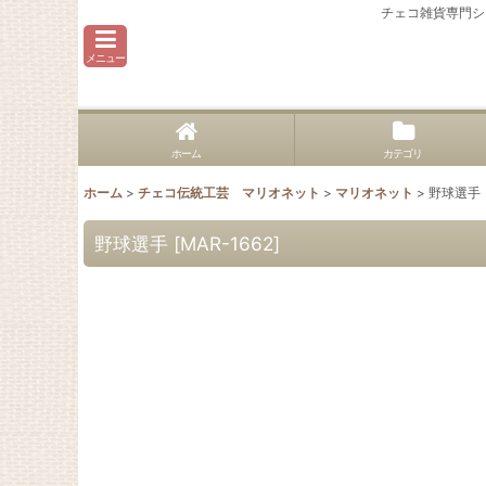
チェコ雑貨専門シ
メニュー
ホーム
カテゴリ
ホーム
>
チェコ伝統工芸 マリオネット
>
マリオネット
>
野球選手
野球選手
[
MAR-1662
]