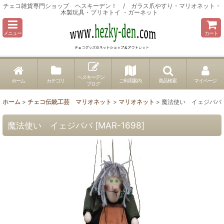
チェコ雑貨専門ショップ ヘスキーデン！ / ガラス爪やすり・マリオネット・
木製玩具・ブリキトイ ・ガーネット
メニュー
カート
ヘスキーデン
ホーム
カテゴリ
ご利用案内
商品検索
マイページ
ブログ
ホーム
>
チェコ伝統工芸 マリオネット
>
マリオネット
>
魔法使い イェジババ
魔法使い イェジババ
[
MAR-1698
]