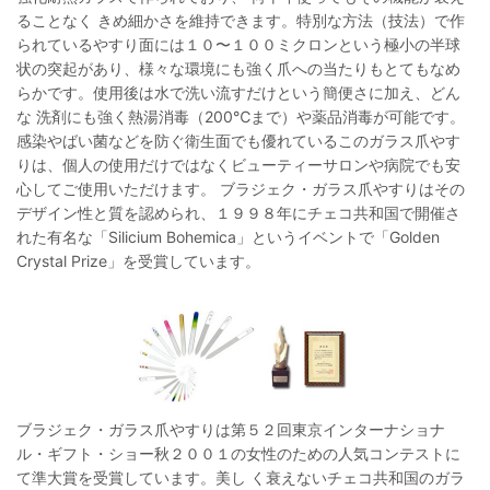
ることなく きめ細かさを維持できます。特別な方法（技法）で作
られているやすり面には１０〜１００ミクロンという極小の半球
状の突起があり、様々な環境にも強く爪への当たりもとてもなめ
らかです。使用後は水で洗い流すだけという簡便さに加え、どん
な 洗剤にも強く熱湯消毒（200℃まで）や薬品消毒が可能です。
感染やばい菌などを防ぐ衛生面でも優れているこのガラス爪やす
りは、個人の使用だけではなくビューティーサロンや病院でも安
心してご使用いただけます。 ブラジェク・ガラス爪やすりはその
デザイン性と質を認められ、１９９８年にチェコ共和国で開催さ
れた有名な「Silicium Bohemica」というイベントで「Golden
Crystal Prize」を受賞しています。
ブラジェク・ガラス爪やすりは第５２回東京インターナショナ
ル・ギフト・ショー秋２００１の女性のための人気コンテストに
て準大賞を受賞しています。美し く衰えないチェコ共和国のガラ