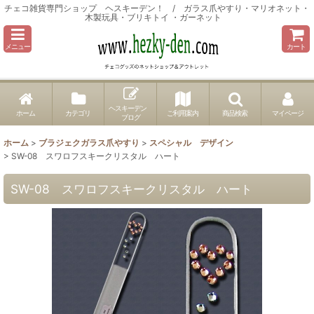
チェコ雑貨専門ショップ ヘスキーデン！ / ガラス爪やすり・マリオネット・
木製玩具・ブリキトイ ・ガーネット
メニュー
カート
ヘスキーデン
ホーム
カテゴリ
ご利用案内
商品検索
マイページ
ブログ
ホーム
>
ブラジェクガラス爪やすり
>
スペシャル デザイン
>
SW-08 スワロフスキークリスタル ハート
SW-08 スワロフスキークリスタル ハート