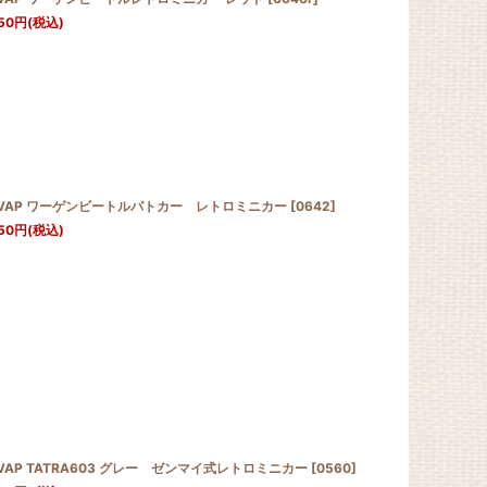
50
円
(税込)
OVAP ワーゲンビートルパトカー レトロミニカー
[
0642
]
50
円
(税込)
VAP TATRA603 グレー ゼンマイ式レトロミニカー
[
0560
]