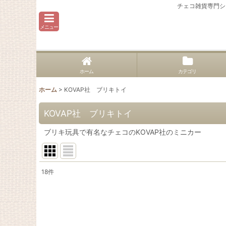
チェコ雑貨専門シ
メニュー
ホーム
カテゴリ
ホーム
>
KOVAP社 ブリキトイ
KOVAP社 ブリキトイ
ブリキ玩具で有名なチェコのKOVAP社のミニカー
18
件
表示数
:
並び順
: