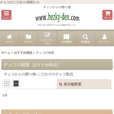
チェコのこだわり雑貨たち
チェコからの贈り物
メニュー
カート
ヘスキーデン
ホーム
カテゴリ
ご利用案内
商品検索
マイページ
ブログ
ホーム
>
おすすめ商品
>
チェコの雑貨
チェコの雑貨
[
おすすめ商品
]
チェコからの贈り物-こだわりのチェコ製品
表示順変更
閉じる
0
件
サブカテゴリ
:
表示数
: