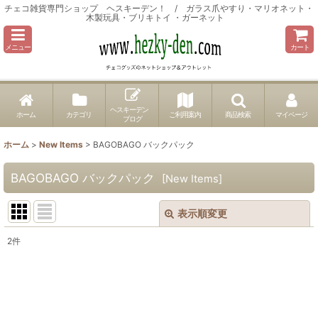
チェコ雑貨専門ショップ ヘスキーデン！ / ガラス爪やすり・マリオネット・
木製玩具・ブリキトイ ・ガーネット
メニュー
カート
ヘスキーデン
ホーム
カテゴリ
ご利用案内
商品検索
マイページ
ブログ
ホーム
>
New Items
>
BAGOBAGO バックパック
BAGOBAGO バックパック
[
New Items
]
表示順変更
閉じる
2
件
表示数
:
並び順
: