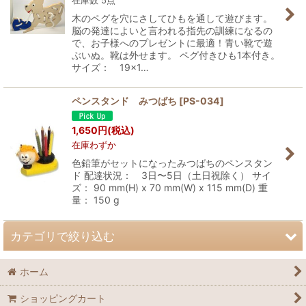
並び順
:
木のペグを穴にさしてひもを通して遊びます。
脳の発達によいと言われる指先の訓練になるの
で、お子様へのプレゼントに最適！青い靴で遊
絞り込む
ぶいぬ。靴は外せます。 ペグ付きひも1本付き。
サイズ： 19×1…
ペンスタンド みつばち
[
PS-034
]
1,650
円
(税込)
在庫わずか
色鉛筆がセットになったみつばちのペンスタン
ド 配達状況： 3日〜5日（土日祝除く） サイ
ズ： 90 mm(H) x 70 mm(W) x 115 mm(D) 重
量： 150 g
カテゴリで絞り込む
ホーム
チェコ伝統工芸 木製品 (全商品)
ショッピングカート
木製おすわりマグネット人形 S