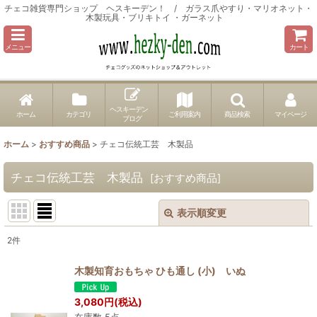
チェコ雑貨専門ショップ ヘスキーデン！ / ガラス爪やすり・マリオネット・
木製玩具・ブリキトイ ・ガーネット
メニュー
カート
ヘスキーデン
ホーム
カテゴリ
ご利用案内
商品検索
マイページ
ブログ
ホーム
>
おすすめ商品
>
チェコ伝統工芸 木製品
チェコ伝統工芸 木製品
[
おすすめ商品
]
表示順変更
閉じる
2
件
サブカテゴリ
:
木製知育おもちゃ ひも通し (小) いぬ
表示数
:
3,080
円
(税込)
在庫数 5点