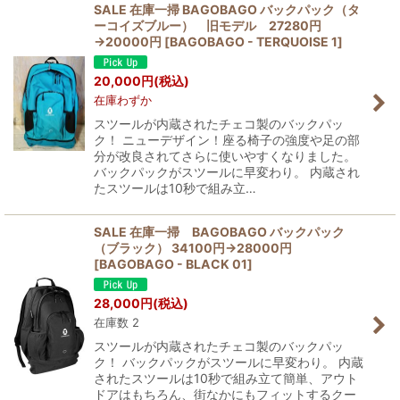
SALE 在庫一掃 BAGOBAGO バックパック（タ
ーコイズブルー） 旧モデル 27280円
→20000円
[
BAGOBAGO - TERQUOISE 1
]
20,000
円
(税込)
在庫わずか
スツールが内蔵されたチェコ製のバックパッ
ク！ ニューデザイン！座る椅子の強度や足の部
分が改良されてさらに使いやすくなりました。
バックパックがスツールに早変わり。 内蔵され
たスツールは10秒で組み立…
SALE 在庫一掃 BAGOBAGO バックパック
（ブラック） 34100円→28000円
[
BAGOBAGO - BLACK 01
]
28,000
円
(税込)
在庫数 2
スツールが内蔵されたチェコ製のバックパッ
ク！ バックパックがスツールに早変わり。 内蔵
されたスツールは10秒で組み立て簡単、アウト
ドアはもちろん、街なかにもフィットするクー