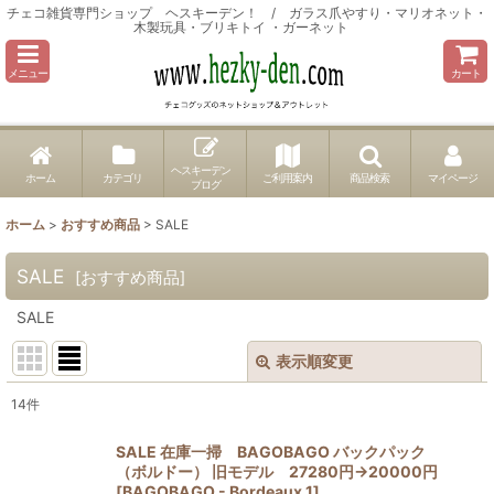
チェコ雑貨専門ショップ ヘスキーデン！ / ガラス爪やすり・マリオネット・
木製玩具・ブリキトイ ・ガーネット
メニュー
カート
ヘスキーデン
ホーム
カテゴリ
ご利用案内
商品検索
マイページ
ブログ
ホーム
>
おすすめ商品
>
SALE
SALE
[
おすすめ商品
]
SALE
表示順変更
閉じる
14
件
表示数
:
SALE 在庫一掃 BAGOBAGO バックパック
（ボルドー） 旧モデル 27280円→20000円
並び順
:
[
BAGOBAGO - Bordeaux 1
]