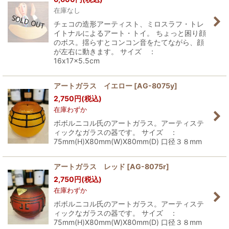
在庫なし
チェコの造形アーティスト、ミロスラフ・トレ
イトナルによるアート・トイ。 ちょっと困り顔
のボス。揺らすとコンコン音をたてながら、顔
が左右に動きます。 サイズ ：
16x17x5.5cm
アートガラス イエロー
[
AG-8075y
]
2,750
円
(税込)
在庫わずか
ボボルニコル氏のアートガラス。アーティステ
ィックなガラスの器です。 サイズ ：
75mm(H)X80mm(W)X80mm(D) 口径３８mm
アートガラス レッド
[
AG-8075r
]
2,750
円
(税込)
在庫わずか
ボボルニコル氏のアートガラス。アーティステ
ィックなガラスの器です。 サイズ ：
75mm(H)X80mm(W)X80mm(D) 口径３８mm