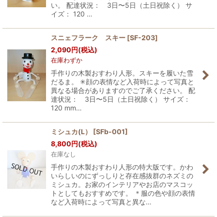
い。 配達状況： 3日〜5日（土日祝除く） サ
イズ： 120 …
スニェフラーク スキー
[
SF-203
]
2,090
円
(税込)
在庫わずか
手作りの木製おすわり人形。スキーを履いた雪
だるま。 ✳︎顔の表情など入荷時によって写真と
異なる場合がありますのでご了承ください。 配
達状況： 3日〜5日（土日祝除く） サイズ：
120 mm…
ミシュカ(L）
[
SFb-001
]
8,800
円
(税込)
在庫なし
手作りの木製おすわり人形の特大版です。かわ
いらしいのにずっしりと存在感抜群のネズミの
ミシュカ。お家のインテリアやお店のマスコッ
トとしてもおすすめです。 ＊服の色や顔の表情
など入荷時によって写真と異な…