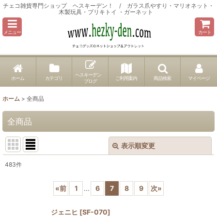
チェコ雑貨専門ショップ ヘスキーデン！ / ガラス爪やすり・マリオネット・
木製玩具・ブリキトイ ・ガーネット
メニュー
カート
ヘスキーデン
ホーム
カテゴリ
ご利用案内
商品検索
マイページ
ブログ
ホーム
>
全商品
全商品
表示順変更
閉じる
483
件
表示数
:
«
前
1
...
6
7
8
9
次
»
並び順
:
ジェニヒ
[
SF-070
]