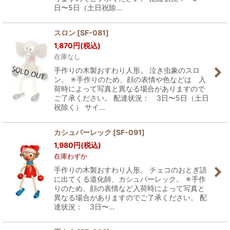
日〜5日（土日祝除…
スロン
[
SF-081
]
1,870
円
(税込)
在庫なし
手作りの木製おすわり人形。 泣き虫象のスロ
ン。 ✳︎手作りのため、顔の表情や色などは 入
荷時によって写真と異なる場合がありますので
ご了承ください。 配達状況： 3日〜5日（土日
祝除く） サイ…
カシュパーレック
[
SF-091
]
1,980
円
(税込)
在庫わずか
手作りの木製おすわり人形。 チェコのおとぎ語
に出てくる道化師、カシュパーレック。 ✳︎手作
りのため、顔の表情など入荷時によって写真と
異なる場合がありますのでご了承ください。 配
達状況： 3日〜…