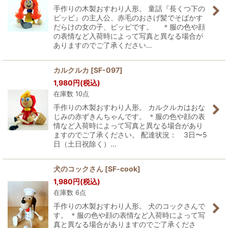
手作りの木製おすわり人形。 童話『長くつ下の
ピッピ』の主人公、赤毛のおさげ髪でそばかす
だらけの女の子、ピッピです。 ＊服の色や顔
の表情など入荷時によって写真と異なる場合が
ありますのでご了承ください…
カルクルカ
[
SF-097
]
1,980
円
(税込)
在庫数 10点
手作りの木製おすわり人形。 カルクルカはおな
じみの赤ずきんちゃんです。 ＊服の色や顔の表
情など入荷時によって写真と異なる場合があり
ますのでご了承ください。 配達状況： 3日〜5
日（土日祝除く）…
犬のコックさん
[
SF-cook
]
1,980
円
(税込)
在庫数 6点
手作りの木製おすわり人形。 犬のコックさんで
す。 ＊服の色や顔の表情など入荷時によって写
真と異なる場合がありますのでご了承くださ