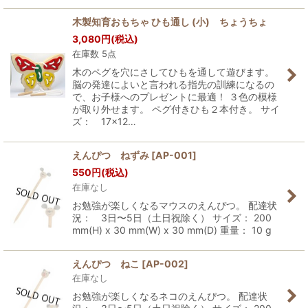
木製知育おもちゃ ひも通し (小) ちょうちょ
3,080
円
(税込)
在庫数 5点
木のペグを穴にさしてひもを通して遊びます。
脳の発達によいと言われる指先の訓練になるの
で、お子様へのプレゼントに最適！ ３色の模様
が取り外せます。 ペグ付きひも２本付き。 サイ
ズ： 17×12…
えんぴつ ねずみ
[
AP-001
]
550
円
(税込)
在庫なし
お勉強が楽しくなるマウスのえんぴつ。 配達状
況： 3日〜5日（土日祝除く） サイズ： 200
mm(H) x 30 mm(W) x 30 mm(D) 重量： 10 g
えんぴつ ねこ
[
AP-002
]
在庫なし
お勉強が楽しくなるネコのえんぴつ。 配達状