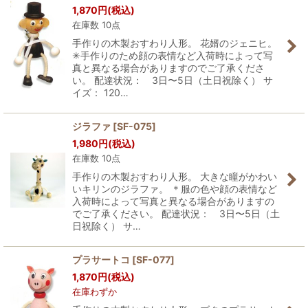
1,870
円
(税込)
絞り込む
在庫数 10点
手作りの木製おすわり人形。 花婿のジェニヒ。
✳︎手作りのため顔の表情など入荷時によって写
真と異なる場合がありますのでご了承くださ
い。 配達状況： 3日〜5日（土日祝除く） サ
イズ： 120…
ジラファ
[
SF-075
]
1,980
円
(税込)
在庫数 10点
手作りの木製おすわり人形。 大きな瞳がかわい
いキリンのジラファ。 ＊服の色や顔の表情など
入荷時によって写真と異なる場合がありますの
でご了承ください。 配達状況： 3日〜5日（土
日祝除く） サ…
プラサートコ
[
SF-077
]
1,870
円
(税込)
在庫わずか