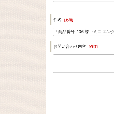
件名
[
必須
]
お問い合わせ内容
[
必須
]