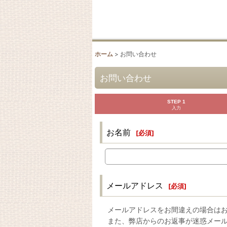
ホーム
>
お問い合わせ
お問い合わせ
STEP 1
入力
お名前
[
必須
]
メールアドレス
[
必須
]
メールアドレスをお間違えの場合は
また、弊店からのお返事が迷惑メー