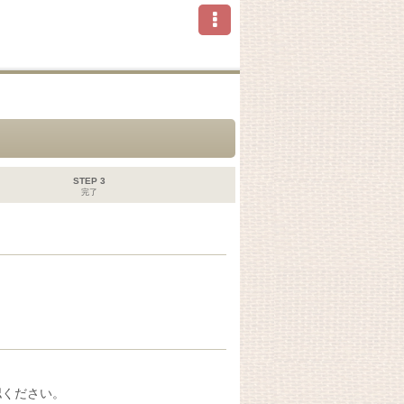
STEP 3
完了
認ください。